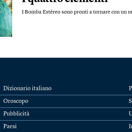
I Bomba Estéreo sono pronti a tornare con un
Dizionario italiano
P
Oroscopo
S
Pubblicità
U
Paesi
I