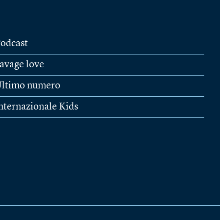
odcast
avage love
ltimo numero
nternazionale Kids