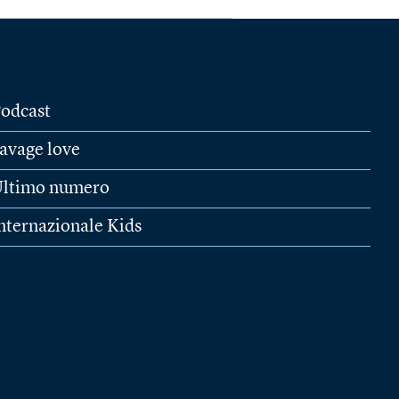
odcast
avage love
ltimo numero
nternazionale Kids