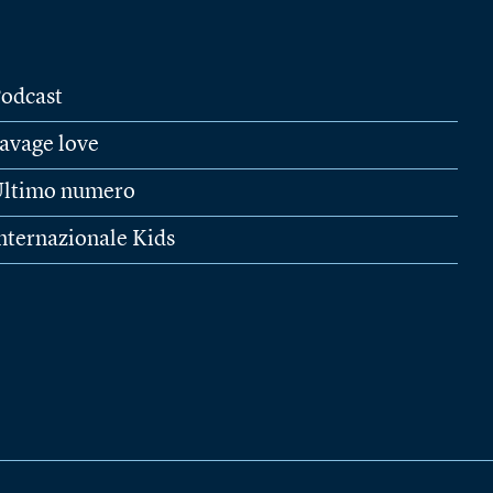
odcast
avage love
ltimo numero
nternazionale Kids