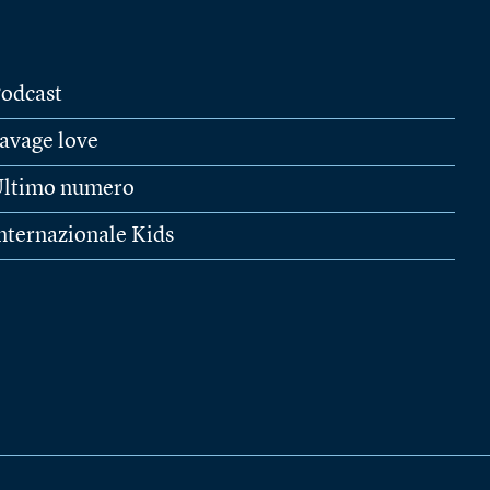
odcast
avage love
ltimo numero
nternazionale Kids