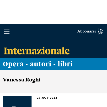
Abbonarsi
Opera - autori - libri
Vanessa Roghi
24
NOV 2022