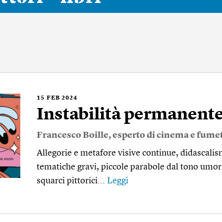
15
FEB 2024
Instabilità permanent
Francesco Boille
, esperto di cinema e fumet
Allegorie e metafore visive continue, didascali
tematiche gravi, piccole parabole dal tono umori
squarci pittorici...
Leggi