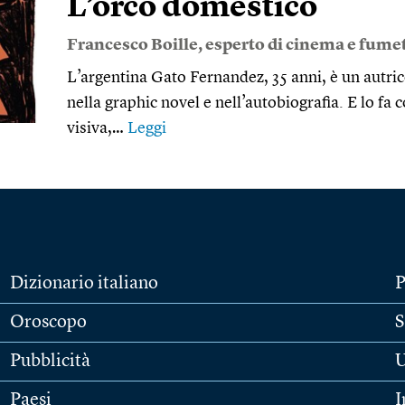
L’orco domestico
Francesco Boille
, esperto di cinema e fumet
L’argentina Gato Fernandez, 35 anni, è un autric
nella graphic novel e nell’autobiografia. E lo fa 
visiva,…
Leggi
Dizionario italiano
P
Oroscopo
S
Pubblicità
U
Paesi
I