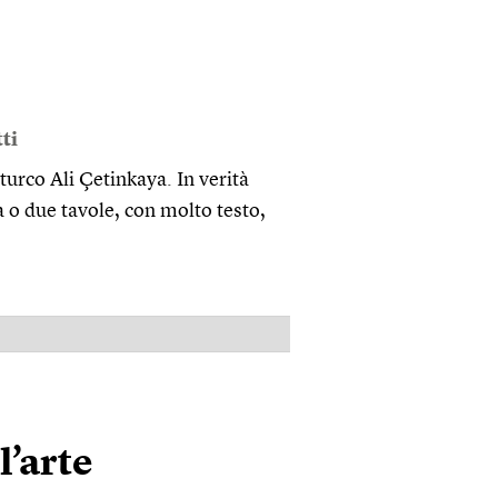
ti
turco Ali Çetinkaya. In verità
a o due tavole, con molto testo,
PUBBLICITÀ
l’arte