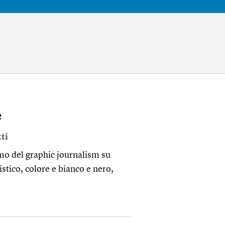
e
ti
smo del graphic journalism su
stico, colore e bianco e nero,