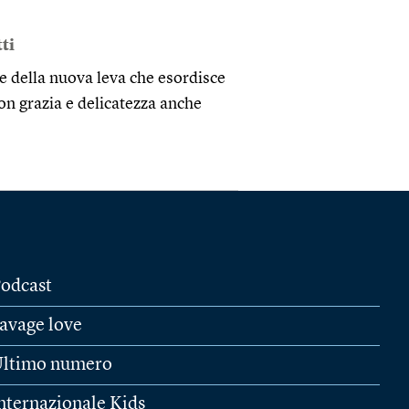
ti
e della nuova leva che esordisce
con grazia e delicatezza anche
odcast
avage love
ltimo numero
nternazionale Kids