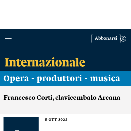
Abbonarsi
Opera - produttori - musica
Francesco Corti, clavicembalo Arcana
5
OTT 2023