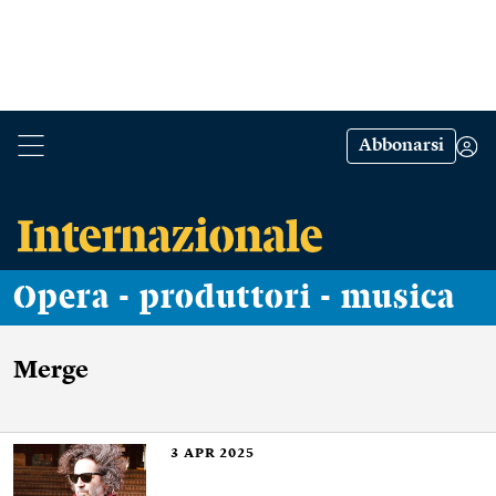
Abbonarsi
Opera - produttori - musica
Merge
3
APR 2025