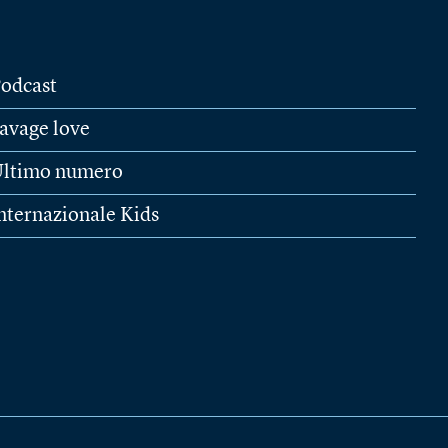
odcast
avage love
ltimo numero
nternazionale Kids