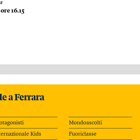
va
ore 16.15
otagonisti
Mondoascolti
ternazionale Kids
Fuoriclasse