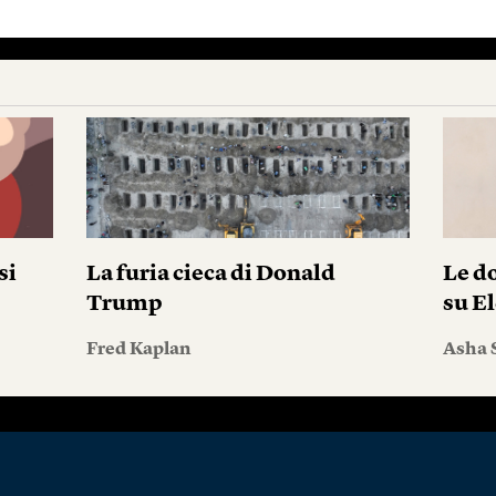
si
La furia cieca di Donald
Le do
Trump
su El
Fred Kaplan
Asha 