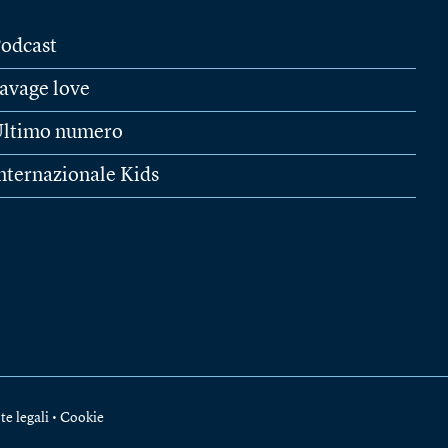
odcast
avage love
ltimo numero
nternazionale Kids
te legali
•
Cookie