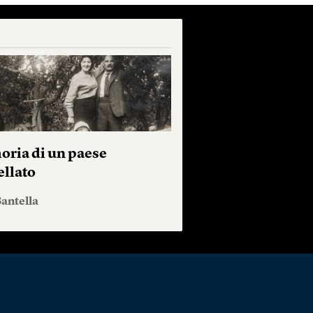
ria di un paese
ellato
antella