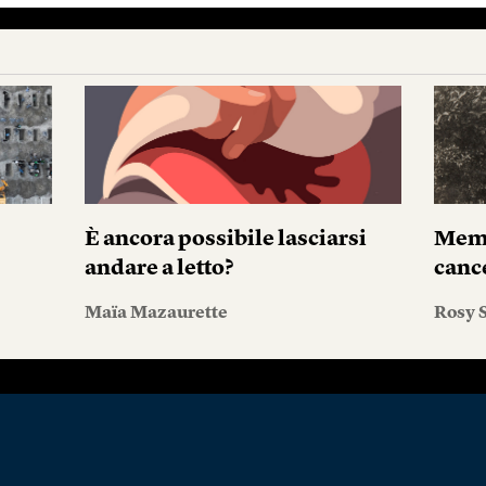
È ancora possibile lasciarsi
Memo
andare a letto?
canc
Maïa Mazaurette
Rosy S