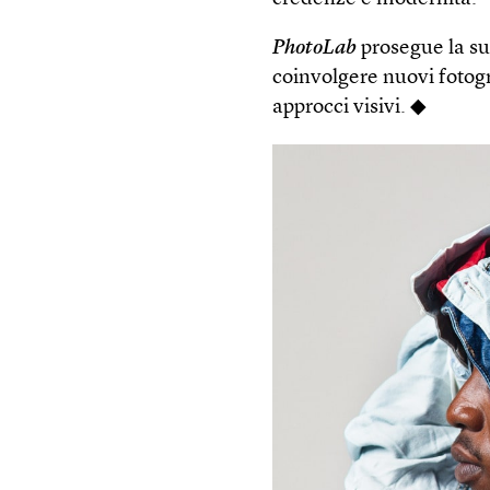
PhotoLab
prosegue la sua
coinvolgere nuovi fotogra
approcci visivi. ◆