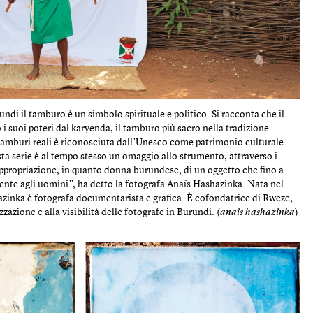
undi il tamburo è un simbolo spirituale e politico. Si racconta che il
 i suoi poteri dal karyenda, il tamburo più sacro nella tradizione
i tamburi reali è riconosciuta dall’Unesco come patrimonio culturale
a serie è al tempo stesso un omaggio allo strumento, attraverso i
iappropriazione, in quanto donna burundese, di un oggetto che fino a
mente agli uomini”, ha detto la fotografa Anaïs Hashazinka. Nata nel
zinka è fotografa documentarista e grafica. È cofondatrice di Rweze,
zzazione e alla visibilità delle fotografe in Burundi. (
anais hashazinka
)