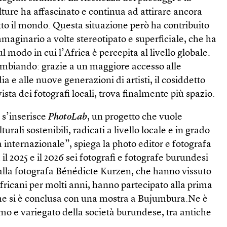
lture ha affascinato e continua ad attirare ancora
utto il mondo. Questa situazione però ha contribuito
mmaginario a volte stereotipato e superficiale, che ha
 modo in cui l’Africa è percepita al livello globale.
ambiando: grazie a un maggiore accesso alle
ia e alle nuove generazioni di artisti, il cosiddetto
 vista dei fotografi locali, trova finalmente più spazio.
 s’inserisce
PhotoLab
, un progetto che vuole
urali sostenibili, radicati a livello locale e in grado
a internazionale”, spiega la photo editor e fotografa
l 2025 e il 2026 sei fotografi e fotografe burundesi
alla fotografa Bénédicte Kurzen, che hanno vissuto
africani per molti anni, hanno partecipato alla prima
che si è conclusa con una mostra a Bujumbura.Ne è
mo e variegato della società burundese, tra antiche