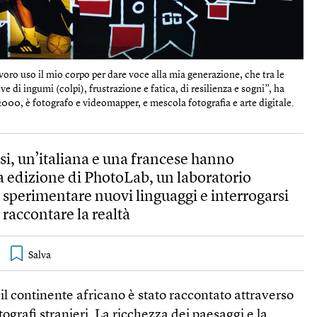
voro uso il mio corpo per dare voce alla mia generazione, che tra le
ive di ingumi (colpi), frustrazione e fatica, di resilienza e sogni”, ha
2000, è fotografo e videomapper, e mescola fotografia e arte digitale.
si, un’italiana e una francese hanno
a edizione di PhotoLab, un laboratorio
 sperimentare nuovi linguaggi e interrogarsi
 raccontare la realtà
il continente africano è stato raccontato attraverso
tografi stranieri. La ricchezza dei paesaggi e la