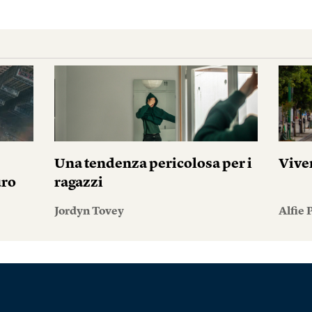
Una tendenza pericolosa per i
Vive
uro
ragazzi
Jordyn Tovey
Alfie