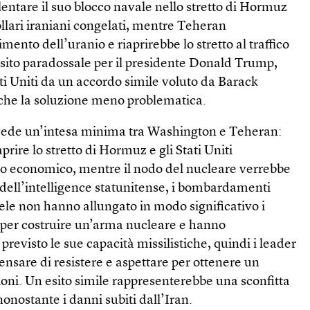
entare il suo blocco navale nello stretto di Hormuz
dollari iraniani congelati, mentre Teheran
ento dell’uranio e riaprirebbe lo stretto al traffico
sito paradossale per il presidente Donald Trump,
ati Uniti da un accordo simile voluto da Barack
he la soluzione meno problematica.
evede un’intesa minima tra Washington e Teheran:
aprire lo stretto di Hormuz e gli Stati Uniti
o economico, mentre il nodo del nucleare verrebbe
 dell’intelligence statunitense, i bombardamenti
raele non hanno allungato in modo significativo i
n per costruire un’arma nucleare e hanno
visto le sue capacità missilistiche, quindi i leader
nsare di resistere e aspettare per ottenere un
ioni. Un esito simile rappresenterebbe una sconfitta
 nonostante i danni subiti dall’Iran.