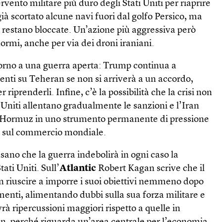
ervento militare più duro degli Stati Uniti per riaprire
à scortato alcune navi fuori dal golfo Persico, ma
 restano bloccate. Un’azione più aggressiva però
rmi, anche per via dei droni iraniani.
ritorno a una guerra aperta: Trump continua a
ti su Teheran se non si arriverà a un accordo,
 riprenderli. Infine, c’è la possibilità che la crisi non
i Uniti allentano gradualmente le sanzioni e l’Iran
di Hormuz in uno strumento permanente di pressione
a sul commercio mondiale.
ano che la guerra indebolirà in ogni caso la
ati Uniti. Sull’
Atlantic
Robert Kagan scrive che il
n riuscire a imporre i suoi obiettivi nemmeno dopo
nti, alimentando dubbi sulla sua forza militare e
vrà ripercussioni maggiori rispetto a quelle in