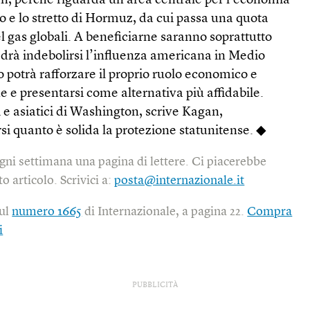
n, perché riguarda un’area centrale per l’economia
co e lo stretto di Hormuz, da cui passa una quota
l gas globali. A beneficiarne saranno soprattutto
drà indebolirsi l’influenza americana in Medio
potrà rafforzare il proprio ruolo economico e
e e presentarsi come alternativa più affidabile.
i e asiatici di Washington, scrive Kagan,
i quanto è solida la protezione statunitense. ◆
gni settimana una pagina di lettere. Ci piacerebbe
o articolo. Scrivici a:
posta@internazionale.it
sul
numero 1665
di Internazionale, a pagina 22.
Compra
i
PUBBLICITÀ