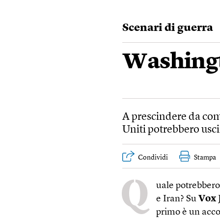
Scenari di guerra
Washingt
A prescindere da come
Uniti potrebbero uscir
Condividi
Stampa
Q
uale potrebbero 
e Iran? Su
Vox
primo è un acco