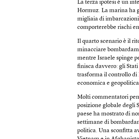
La terza ipotesi è un int
Hormuz. La marina ha gi
migliaia di imbarcazioni
comporterebbe rischi eno
Il quarto scenario è il 
minacciare bombardamen
mentre Israele spinge per
finisca davvero: gli Stat
trasforma il controllo 
economica e geopolitic
Molti commentatori pens
posizione globale degli St
paese ha mostrato di no
settimane di bombardame
politica. Una sconfitta a