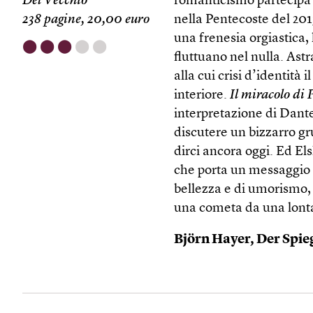
Del Vecchio
romanticismo partecipa 
238 pagine, 20,00 euro
nella Pentecoste del 2013
una frenesia orgiastica, 
⬤
⬤
⬤
⬤
⬤
fluttuano nel nulla. Ast
alla cui crisi d’identità
interiore.
Il miracolo di 
interpretazione di Dante
discutere un bizzarro gr
dirci ancora oggi. Ed E
che porta un messaggio d
bellezza e di umorismo
una cometa da una lonta
Björn Hayer,
Der Spie