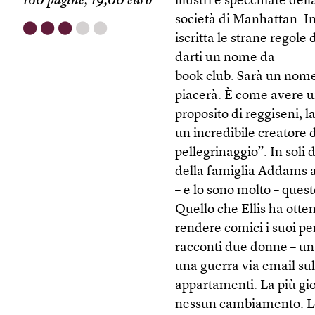
160 pagine, 19,00 euro
illustri e specchiate del
società di Manhattan. In
⬤
⬤
⬤
⬤
⬤
iscritta le strane regole 
darti un nome da
book club. Sarà un nome 
piacerà. È come avere u
proposito di reggiseni, l
un incredibile creatore 
pellegrinaggio”. In sol
della famiglia Addams a
– e lo sono molto – que
Quello che Ellis ha otten
rendere comici i suoi per
racconti due donne – una
una guerra via email sul
appartamenti. La più gi
nessun cambiamento. L