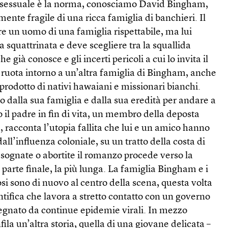
sessuale è la norma, conosciamo David Bingham,
amente fragile di una ricca famiglia di banchieri. Il
re un uomo di una famiglia rispettabile, ma lui
squattrinata e deve scegliere tra la squallida
 già conosce e gli incerti pericoli a cui lo invita il
 ruota intorno a un’altra famiglia di Bingham, anche
 prodotto di nativi hawaiani e missionari bianchi.
to dalla sua famiglia e dalla sua eredità per andare a
il padre in fin di vita, un membro della deposta
 racconta l’utopia fallita che lui e un amico hanno
dall’influenza coloniale, su un tratto della costa di
sognate o abortite il romanzo procede verso la
a parte finale, la più lunga. La famiglia Bingham e i
osi sono di nuovo al centro della scena, questa volta
entifica che lavora a stretto contatto con un governo
 segnato da continue epidemie virali. In mezzo
fila un’altra storia, quella di una giovane delicata –