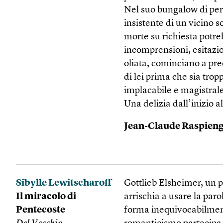
Nel suo bungalow di perif
insistente di un vicino 
morte su richiesta potr
incomprensioni, esitazio
oliata, cominciano a pre
di lei prima che sia trop
implacabile e magistrale
Una delizia dall’inizio al
Jean-Claude Raspieng
Sibylle Lewitscharoff
Gottlieb Elsheimer, un 
Il miracolo di
arrischia a usare la par
Pentecoste
forma inequivocabilment