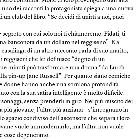
la loro comunità. Molte di loro provengono dall’alta
 uno dei racconti la protagonista spiega a una nuova
di un club del libro: “Se decidi di unirti a noi, puoi
segreto con cui solo noi ti chiameremo. Fidati, ti
na banconota da un dollaro nel reggiseno”. E a
a casalinga di un altro racconto parla di suo marito,
di reggiseni che lei definisce “degno di un
i due minuti può trasformare una donna “da Lurch
lla pin-up Jane Russell”. Per quanto siano comiche
ste donne hanno anche una sorniona profondità.
uto con la sua satira intelligente è molto difficile:
sonaggi, senza prenderli in giro. Nel più riuscito dei
 più giovane, l’altra più anziana – s’impegnano in
lo spazio condiviso dell’ascensore che separa i loro
ovane vuole ammodernarlo, ma l’altra non vuole
e cose degenerano.