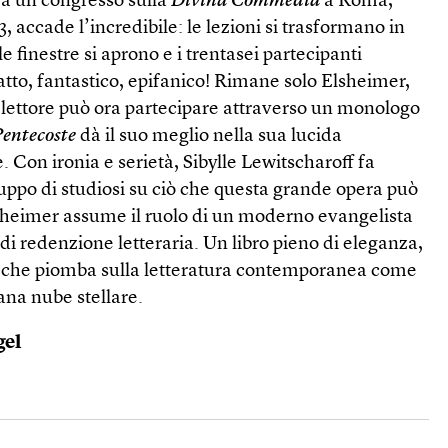
a un congresso sulla
Divina Commedia
a Roma,
, accade l’incredibile: le lezioni si trasformano in
le finestre si aprono e i trentasei partecipanti
ratto, fantastico, epifanico! Rimane solo Elsheimer,
 il lettore può ora partecipare attraverso un monologo
Pentecoste
dà il suo meglio nella sua lucida
. Con ironia e serietà, Sibylle Lewitscharoff fa
uppo di studiosi su ciò che questa grande opera può
lsheimer assume il ruolo di un moderno evangelista
i redenzione letteraria. Un libro pieno di eleganza,
, che piomba sulla letteratura contemporanea come
na nube stellare.
gel