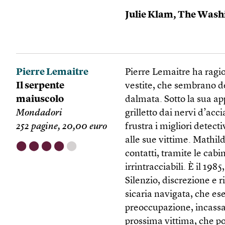
Julie Klam,
The Washi
Pierre Lemaitre
Pierre Lemaitre ha ragio
Il serpente
vestite, che sembrano d
maiuscolo
dalmata. Sotto la sua a
Mondadori
grilletto dai nervi d’acci
252 pagine, 20,00 euro
frustra i migliori detect
alle sue vittime. Mathil
⬤
⬤
⬤
⬤
⬤
contatti, tramite le cabi
irrintracciabili. È il 198
Silenzio, discrezione e 
sicaria navigata, che es
preoccupazione, incassa 
prossima vittima, che p