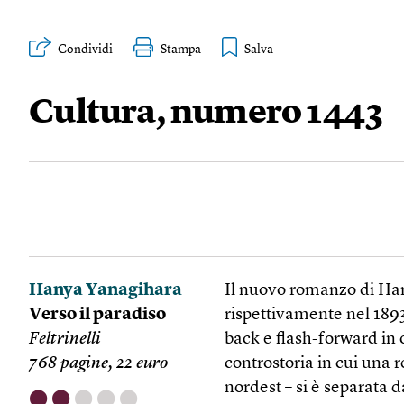
Condividi
Stampa
Cultura, numero 1443
Hanya Yanagihara
Il nuovo romanzo di Han
Verso il paradiso
rispettivamente nel 1893
Feltrinelli
back e flash-forward in
768 pagine, 22 euro
controstoria in cui una r
nordest – si è separata da
⬤
⬤
⬤
⬤
⬤