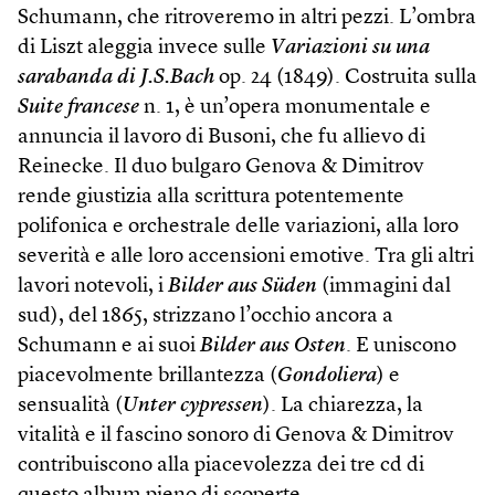
Schumann, che ritroveremo in altri pezzi. L’ombra
di Liszt aleggia invece sulle
Variazioni su una
sarabanda di J.S.Ba­­ch­
op. 24 (1849). Costruita sulla
Suite francese
n. 1, è un’opera monumentale e
annuncia il lavoro di Busoni, che fu allievo di
Reinecke. Il duo bulgaro Genova & Dimitrov
rende giustizia alla scrittura potentemente
polifonica e orchestrale delle variazioni, alla loro
severità e alle loro accensioni emotive. Tra gli altri
lavori notevoli, i
Bilder aus Süden
(immagini dal
sud), del 1865, strizzano l’occhio ancora a
Schumann e ai suoi
Bilder aus Osten
. E uniscono
piacevolmente brillantezza (
Gondoliera
) e
sensualità (
Unter cypressen
). La chiarezza, la
vitalità e il fascino sonoro di Genova & Dimitrov
contribuiscono alla piacevolezza dei tre cd di