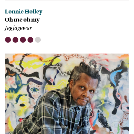
Lonnie Holley
Oh me oh my
Jagjaguwar
⬤
⬤
⬤
⬤
⬤