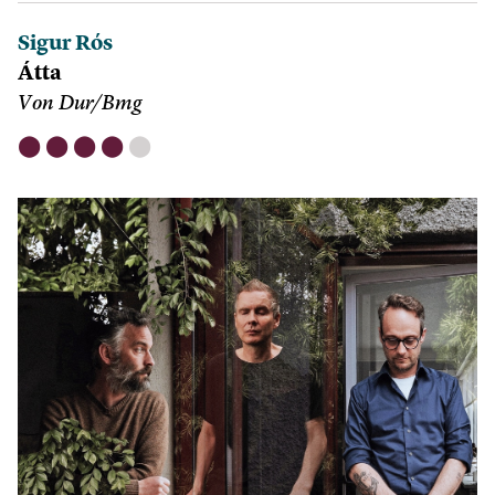
Sigur Rós
Átta
Von Dur/Bmg
⬤
⬤
⬤
⬤
⬤