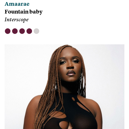
Amaarae
Fountain baby
Interscope
⬤
⬤
⬤
⬤
⬤