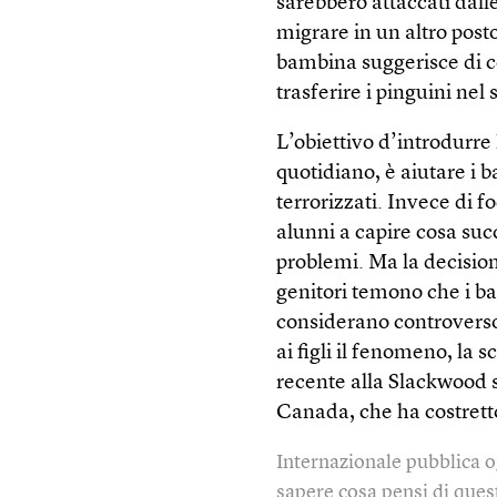
sarebbero attaccati dall
migrare in un altro post
bambina suggerisce di cos
trasferire i pinguini nel 
L’obiettivo d’introdurre 
quotidiano, è aiutare i 
terrorizzati. Invece di fo
alunni a capire cosa su
problemi. Ma la decision
genitori temono che i b
considerano controverso.
ai figli il fenomeno, la 
recente alla Slackwood s
Canada, che ha costretto
Internazionale pubblica o
sapere cosa pensi di quest