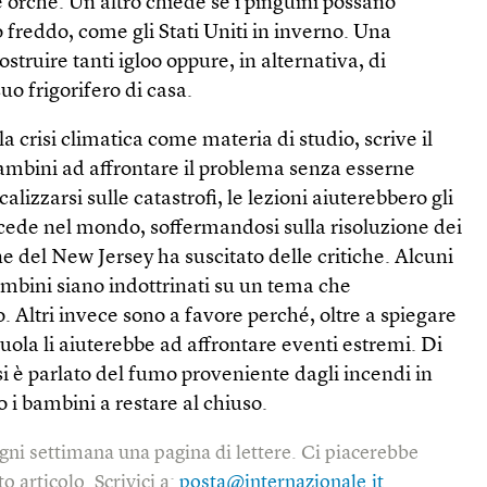
e orche. Un altro chiede se i pinguini possano
o freddo, come gli Stati Uniti in inverno. Una
truire tanti igloo oppure, in alternativa, di
suo frigorifero di casa.
la crisi climatica come materia di studio, scrive il
bambini ad affrontare il problema senza esserne
calizzarsi sulle catastrofi, le lezioni aiuterebbero gli
ccede nel mondo, soffermandosi sulla risoluzione dei
e del New Jersey ha suscitato delle critiche. Alcuni
ambini siano indottrinati su un tema che
 Altri invece sono a favore perché, oltre a spiegare
scuola li aiuterebbe ad affrontare eventi estremi. Di
i è parlato del fumo proveniente dagli incendi in
 i bambini a restare al chiuso.
gni settimana una pagina di lettere. Ci piacerebbe
o articolo. Scrivici a:
posta@internazionale.it