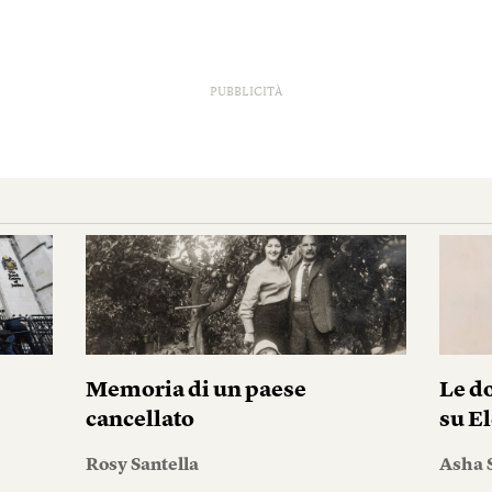
PUBBLICITÀ
i
Memoria di un paese
Le do
cancellato
su El
Rosy Santella
Asha 