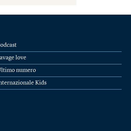
odcast
avage love
ltimo numero
nternazionale Kids