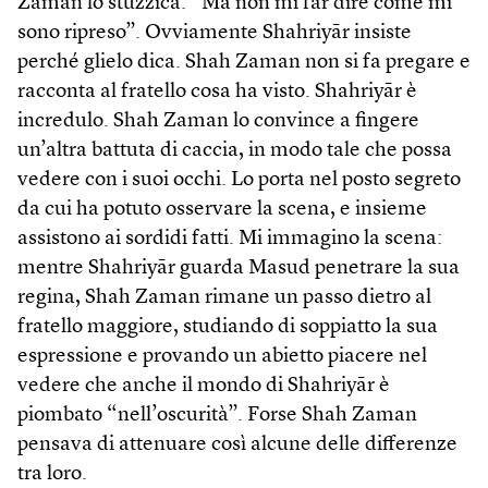
Zaman lo stuzzica: “Ma non mi far dire come mi
sono ripreso”. Ovviamente Shahriyār insiste
perché glielo dica. Shah Zaman non si fa pregare e
racconta al fratello cosa ha visto. Shahriyār è
incredulo. Shah Zaman lo convince a fingere
un’altra battuta di caccia, in modo tale che possa
vedere con i suoi occhi. Lo porta nel posto segreto
da cui ha potuto osservare la scena, e insieme
assistono ai sordidi fatti. Mi immagino la scena:
mentre Shahriyār guarda Masud penetrare la sua
regina, Shah Zaman rimane un passo dietro al
fratello maggiore, studiando di soppiatto la sua
espressione e provando un abietto piacere nel
vedere che anche il mondo di Shahriyār è
piombato “nell’oscurità”. Forse Shah Zaman
pensava di attenuare così alcune delle differenze
tra loro.