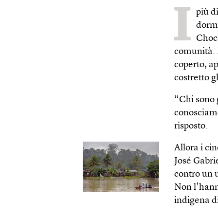
I
più d
dorme
Chocó
comunità. 
coperto, a
costretto gl
“Chi sono g
conosciamo 
risposto.
Allora i c
José Gabrie
contro un u
Non l’hann
indigena di