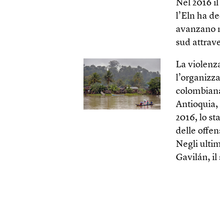
Nel 2016 il
l’Eln ha de
avanzano ne
sud attrave
La violenza
l’organizza
colombiana 
Antioquia, 
2016, lo st
delle offen
Negli ultim
Gavilán, i