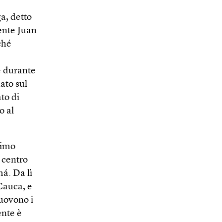
a, detto
dente Juan
ché
e durante
ato sul
to di
o al
ltimo
 centro
á. Da lì
 Cauca, e
muovono i
ente è