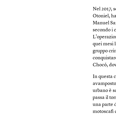
Nel 2017, s
Otoniel, ha
Manuel San
secondo i c
L’operazio
quei mesi 
gruppo crim
conquistare
Chocó, dove
In questa c
avamposto d
urbano è s
passa il to
una parte 
motoscafi 