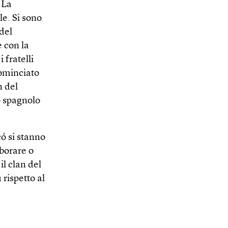
 La
le. Si sono
 del
 con la
 fratelli
cominciato
n del
o spagnolo
ó si stanno
borare o
il clan del
 rispetto al