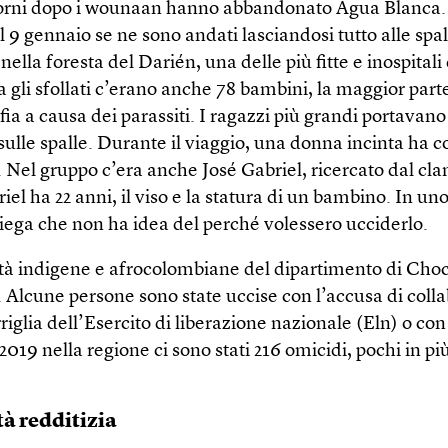
orni dopo i wounaan hanno abbandonato Agua Blanca.
 9 gennaio se ne sono andati lasciandosi tutto alle spal
nella foresta del Darién, una delle più fitte e inospitali
gli sfollati c’erano anche 78 bambini, la maggior parte
ia a causa dei parassiti. I ragazzi più grandi portavano i
 sulle spalle. Durante il viaggio, una donna incinta ha 
o. Nel gruppo c’era anche José Gabriel, ricercato dal cla
iel ha 22 anni, il viso e la statura di un bambino. In un
piega che non ha idea del perché volessero ucciderlo.
à indigene e afrocolombiane del dipartimento di Choc
 Alcune persone sono state uccise con l’accusa di colla
riglia dell’Esercito di liberazione nazionale (Eln) o con 
2019 nella regione ci sono stati 216 omicidi, pochi in più
tà redditizia