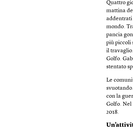
Quattro gi
mattina del
addentrati 
mondo. Tra 
pancia gonf
più piccoli
il travagli
Golfo. Gabr
stentato s
Le comunit
svuotando.
con la guer
Golfo. Nel 
2018.
Un’attivi