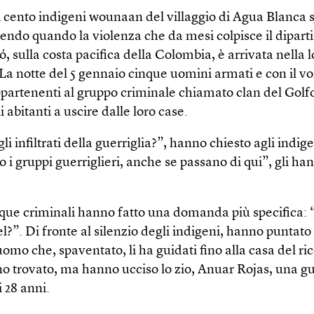
i cento indigeni wounaan del villaggio di Agua Blanca 
ndo quando la violenza che da mesi colpisce il dipart
, sulla costa pacifica della Colombia, è arrivata nella l
La notte del 5 gennaio cinque uomini armati e con il vo
ppartenenti al gruppo criminale chiamato clan del Golf
i abitanti a uscire dalle loro case.
li infiltrati della guerriglia?”, hanno chiesto agli indi
i gruppi guerriglieri, anche se passano di qui”, gli ha
inque criminali hanno fatto una domanda più specifica:
l?”. Di fronte al silenzio degli indigeni, hanno puntato
omo che, spaventato, li ha guidati fino alla casa del ri
o trovato, ma hanno ucciso lo zio, Anuar Rojas, una g
 28 anni.