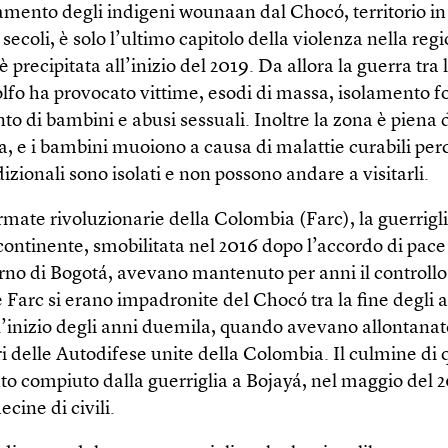
amento degli indigeni wounaan dal Chocó, territorio in
 secoli, è solo l’ultimo capitolo della violenza nella reg
 precipitata all’inizio del 2019. Da allora la guerra tra l
lfo ha provocato vittime, esodi di massa, isolamento f
o di bambini e abusi sessuali. Inoltre la zona è piena 
, e i bambini muoiono a causa di malattie curabili per
izionali sono isolati e non possono andare a visitarli.
mate rivoluzionarie della Colombia (Farc), la guerrigli
continente, smobilitata nel 2016 dopo l’accordo di pace
erno di Bogotá, avevano mantenuto per anni il controllo
 Farc si erano impadronite del Chocó tra la fine degli 
l’inizio degli anni duemila, quando avevano allontanat
i delle Autodifese unite della Colombia. Il culmine di q
ato compiuto dalla guerriglia a Bojayá, nel maggio del 2
cine di civili.