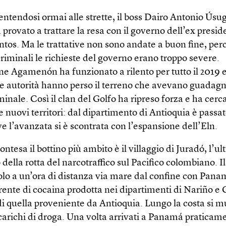
entendosi ormai alle strette, il boss Dairo Antonio Úsug
 provato a trattare la resa con il governo dell’ex presi
tos. Ma le trattative non sono andate a buon fine, per
riminali le richieste del governo erano troppo severe.
ne Agamenón ha funzionato a rilento per tutto il 2019 
le autorità hanno perso il terreno che avevano guadagn
inale. Così il clan del Golfo ha ripreso forza e ha cerca
 nuovi territori: dal dipartimento di Antioquia è passat
 l’avanzata si è scontrata con l’espansione dell’Eln.
ontesa il bottino più ambito è il villaggio di Juradó, l’u
ella rotta del narcotraffico sul Pacifico colombiano. Il
olo a un’ora di distanza via mare dal confine con Panam
rrente di cocaina prodotta nei dipartimenti di Nariño e
di quella proveniente da Antioquia. Lungo la costa si 
carichi di droga. Una volta arrivati a Panamá praticam