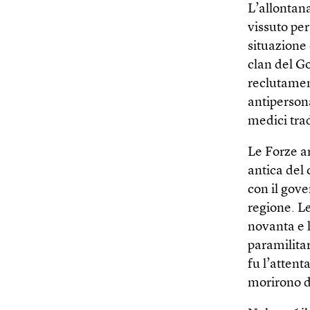
L’allontan
vissuto per
situazione è
clan del Go
reclutament
antipersona
medici trad
Le Forze ar
antica del 
con il gov
regione. Le
novanta e 
paramilitar
fu l’attent
morirono de