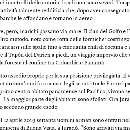
hé i controlli delle autorità locali non sono severi. Trasp
attività talmente redditizia che, dopo aver consegnato 
e barche le affondano e tornano in aereo.
 però, i carichi passano via mare. Il clan del Golfo e 
ltro metodo, noto come rotta delle formiche: costringo
caricarsi sulle spalle fino a cinquanta chili di cocaina e
e il Tapón del Darién a piedi, un viaggio impervio che 
 la foresta al confine tra Colombia e Panamá.
tto assedio proprio per la sua posizione privilegiata. Il v
otato vent’anni fa a causa degli scontri tra le Farc e i pa
l primo centro abitato panamense sul Pacifico, vivono s
 La maggior parte degli abitanti sono sfollati. Ora Jura
suo secondo grande esodo.
l 22 aprile 2019 settanta uomini armati sono entrati nel
ndigena di Buena Vista, a Juradó. “Sono arrivati via ma