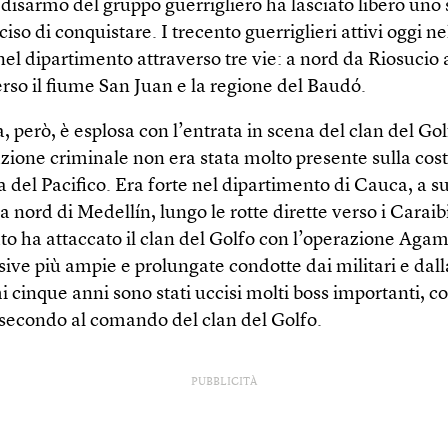
 disarmo del gruppo guerrigliero ha lasciato libero uno
ciso di conquistare. I trecento guerriglieri attivi oggi n
l dipartimento attraverso tre vie: a nord da Riosucio 
rso il fiume San Juan e la regione del Baudó.
, però, è esplosa con l’entrata in scena del clan del Go
zione criminale non era stata molto presente sulla cos
del Pacifico. Era forte nel dipartimento di Cauca, a su
a nord di Medellín, lungo le rotte dirette verso i Caraibi
ato ha attaccato il clan del Golfo con l’operazione Ag
sive più ampie e prolungate condotte dai militari e dalla
i cinque anni sono stati uccisi molti boss importanti, 
l secondo al comando del clan del Golfo.
PUBBLICITÀ