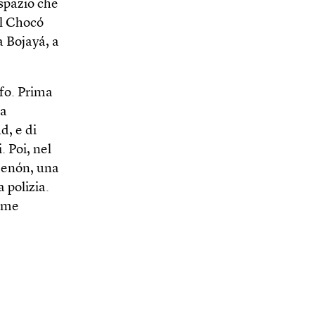
 spazio che
el Chocó
a Bojayá, a
lfo. Prima
ta
d, e di
. Poi, nel
amenón, una
 polizia.
come