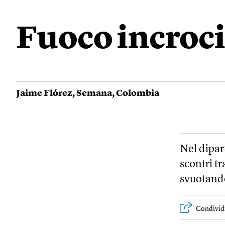
Fuoco incroc
Jaime Flórez
,
Semana
,
Colombia
Nel dipar
scontri tr
svuotando
Condivid