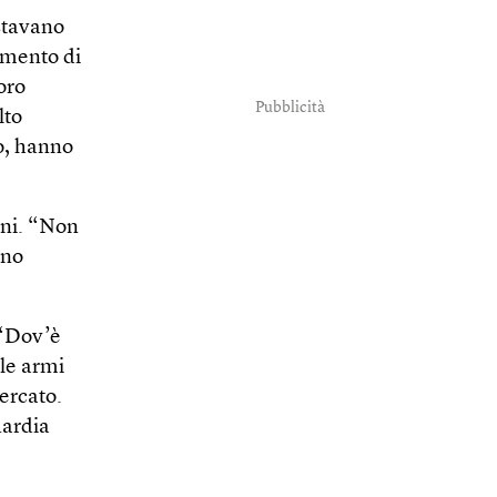
stavano
imento di
oro
Pubblicità
lto
o, hanno
geni. “Non
nno
 “Dov’è
 le armi
cercato.
uardia