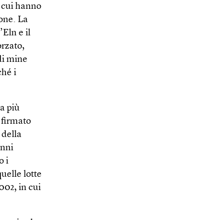
 cui hanno
ione. La
’Eln e il
orzato,
di mine
ché i
a più
 firmato
 della
anni
o i
uelle lotte
002, in cui