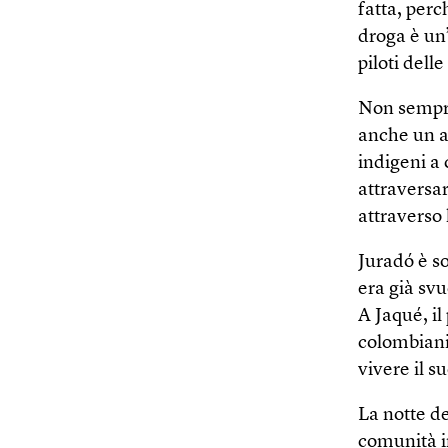
fatta, perc
droga è un’
piloti dell
Non sempre,
anche un a
indigeni a 
attraversar
attraverso
Juradó è so
era già svu
A Jaqué, i
colombiani.
vivere il 
La notte de
comunità i