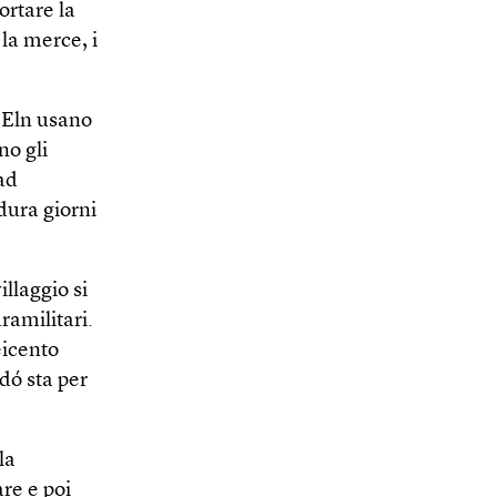
ortare la
la merce, i
l’Eln usano
no gli
 ad
dura giorni
illaggio si
ramilitari.
eicento
dó sta per
la
re e poi