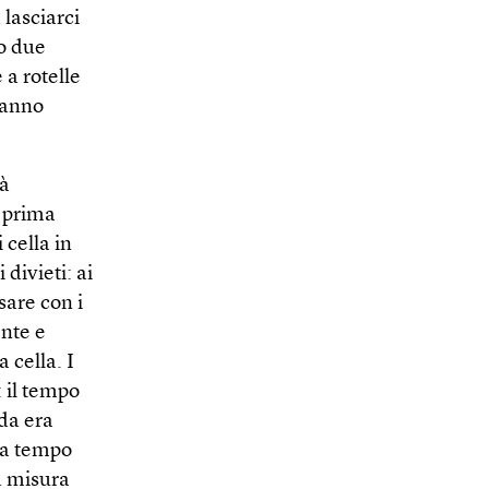
 lasciarci
lo due
 a rotelle
 hanno
tà
a prima
 cella in
divieti: ai
sare con i
ente e
 cella. I
 il tempo
lda era
e a tempo
a misura