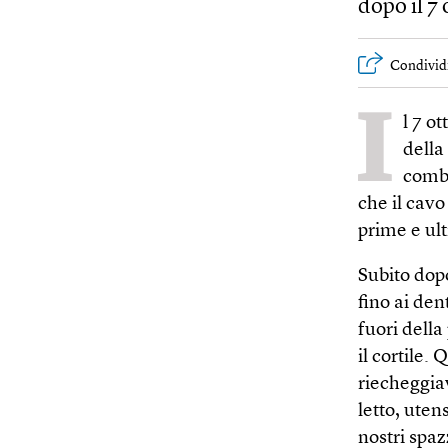
dopo il 7
Condivid
I
l 7 o
della
comba
che il cavo
prime e ul
Subito dop
fino ai den
fuori della
il cortile.
riecheggiav
letto, uten
nostri spazz