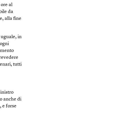
 ore al
bile da
, alla fine
uguale, in
 ogni
momento
prevedere
nari, tutti
inistro
to anche di
, e forse