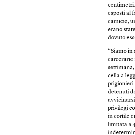
centimetri.
esposti al 
camicie, un
erano state
dovuto ess
“Siamo in s
carcerarie 
settimana, 
cella a leg
prigionieri
detenuti de
avvicinarsi
privilegi c
in cortile 
limitata a 
indetermina