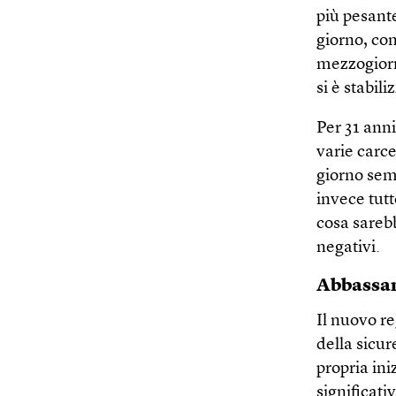
più pesante
giorno, con
mezzogiorno
si è stabil
Per 31 ann
varie carc
giorno sem
invece tut
cosa sarebb
negativi.
Abbassare
Il nuovo r
della sicur
propria ini
significativ