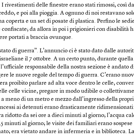
 I rivestimenti delle finestre erano stati rimossi, così da
freddo, e poi alla pioggia. A ognuno di noi restavano so
a coperta e un set di posate di plastica. Perfino le sedie
 confiscate; da allora in poi i prigionieri con disabilità
ere portati a braccia ovunque.
tato di guerra”. L’annuncio ci è stato dato dalle autori
israeliane il 7 ottobre. A un certo punto, durante quell
l’ufficiale responsabile della nostra sezione è andato di
gere le nuove regole del tempo di guerra. C’erano nuovi 
 era proibito parlare ad alta voce dentro le celle, conver
lle celle vicine, pregare in modo udibile o collettivam
 a meno di un metro e mezzo dall’ingresso della propria
oncessi ai detenuti erano drasticamente ridimensionati:
era ridotto da sei ore a dieci minuti al giorno; l’acqua ca
45 minuti al giorno; le visite dei familiari erano sospes
to; era vietato andare in infermeria e in biblioteca. L