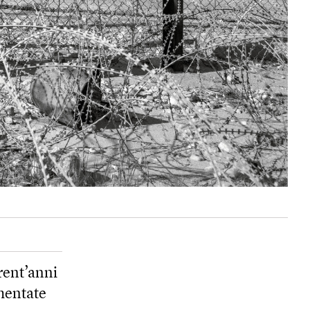
trent’anni
umentate