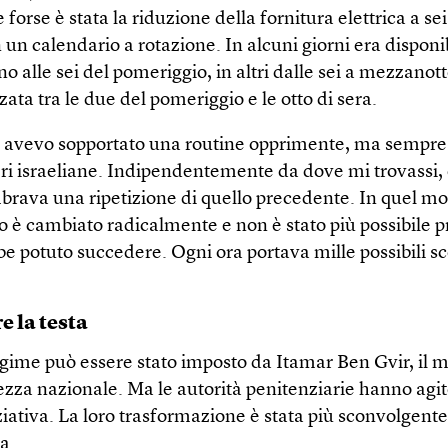
 forse è stata la riduzione della fornitura elettrica a sei
 un calendario a rotazione. In alcuni giorni era disponi
 alle sei del pomeriggio, in altri dalle sei a mezzanotte
izzata tra le due del pomeriggio e le otto di sera.
i avevo sopportato una routine opprimente, ma sempre 
eri israeliane. Indipendentemente da dove mi trovassi,
brava una ripetizione di quello precedente. In quel 
to è cambiato radicalmente e non è stato più possibile 
e potuto succedere. Ogni ora portava mille possibili sce
 la testa
egime può essere stato imposto da Itamar Ben Gvir, il m
ezza nazionale. Ma le autorità penitenziarie hanno agi
ziativa. La loro trasformazione è stata più sconvolgente
a.