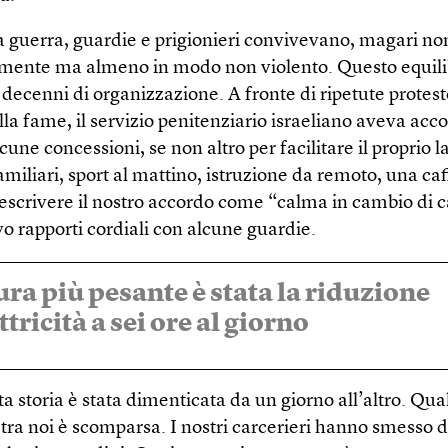
a guerra, guardie e prigionieri convivevano, magari no
ente ma almeno in modo non violento. Questo equilibr
i decenni di organizzazione. A fronte di ripetute protest
lla fame, il servizio penitenziario israeliano aveva acco
cune concessioni, se non altro per facilitare il proprio l
familiari, sport al mattino, istruzione da remoto, una caff
escrivere il nostro accordo come “calma in cambio di c
o rapporti cordiali con alcune guardie.
ra più pesante è stata la riduzione
ttricità a sei ore al giorno
a storia è stata dimenticata da un giorno all’altro. Qual
 tra noi è scomparsa. I nostri carcerieri hanno smesso di