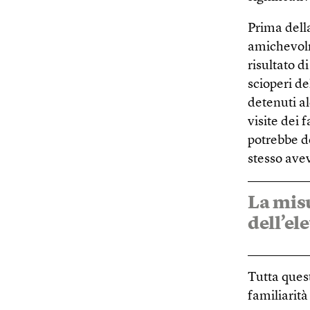
Prima dell
amichevolm
risultato d
scioperi de
detenuti al
visite dei 
potrebbe d
stesso avev
La misu
dell’ele
Tutta quest
familiarità