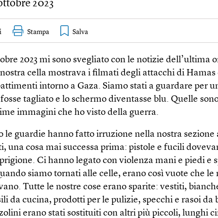
 ottobre 2023
i
Stampa
ttobre 2023 mi sono svegliato con le notizie dell’ultima o
 nostra cella mostrava i filmati degli attacchi di Hamas 
ttimenti intorno a Gaza. Siamo stati a guardare per u
 fosse tagliato e lo schermo diventasse blu. Quelle sono
time immagini che ho visto della guerra.
o le guardie hanno fatto irruzione nella nostra sezione
ti, una cosa mai successa prima: pistole e fucili doveva
 prigione. Ci hanno legato con violenza mani e piedi e s
 Quando siamo tornati alle celle, erano così vuote che le
ano. Tutte le nostre cose erano sparite: vestiti, bianch
sili da cucina, prodotti per le pulizie, specchi e rasoi da 
olini erano stati sostituiti con altri più piccoli, lunghi 