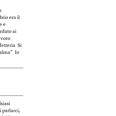
n
io era il
e e
rdato ai
avoro:
etteria. Si
alma”. Io
siasi
 parlarci,