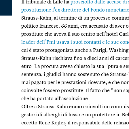
Il tribunale di Lille ha
prosciolto dalle accuse di
prostituzione l’ex direttore del Fondo monetari
Strauss-Kahn, al termine di un processo comincia
politico francese, 66 anni, era accusato di aver 
prostitute che aveva il suo centro nell’hotel Carl
leader dell’Fmi usava i suoi contatti e le sue co
cui è stato protagonista anche a Parigi, Washin
Strauss-Kahn rischiava fino a dieci anni di carce
euro. La procura aveva chiesto la sua “pura e s
sentenza, i giudici hanno sostenuto che Strauss
mai pagato per le prestazioni ricevute, e che n
coinvolte fossero prostitute. Il fatto che “non s
che ha portato all’assoluzione.
Oltre a Strauss-Kahn erano coinvolti un commiss
gestori di alberghi di lusso e un protettore in Bel
eccetto René Kojfer, il responsabile delle relazi