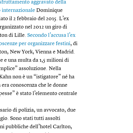
 sfruttamento aggravato della
o internazionale
Dominique
to il 2 febbraio del 2015. L’ex
organizzato nel 2012 un giro di
ton di Lille.
Secondo l’accusa l’ex
noscenze per organizzare festini
, di
gton, New York, Vienna e Madrid.
re e una multa da 1,5 milioni di
emplice” assoluzione. Nella
-Kahn non è un “istigatore” né ha
on era conoscenza che le donne
apesse” è stato l’elemento centrale
ario di polizia, un avvocato, due
gio. Sono stati tutti assolti
oni pubbliche dell’hotel Carlton,