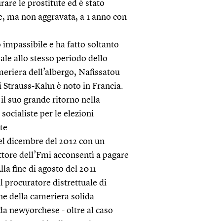
are le prostitute ed è stato
e, ma non aggravata, a 1 anno con
 impassibile e ha fatto soltanto
sale allo stesso periodo dello
eriera dell’albergo, Nafissatou
i Strauss-Kahn è noto in Francia.
il suo grande ritorno nella
 socialiste per le elezioni
te.
el dicembre del 2012 con un
ettore dell’Fmi acconsentì a pagare
la fine di agosto del 2011
l procuratore distrettuale di
ne della cameriera solida
da newyorchese - oltre al caso