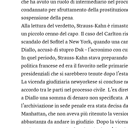
che ha avuto un ruolo di intermediario nel procur
condannato per sfruttamento della prostituzion
sospensione della pena.
Alla lettura del verdetto, Strauss-Kahn è rimasto
un piccolo cenno del capo. Il caso del Carlton ri
scandalo del Sofitel a New York, quando una cam
Diallo, accusò di stupro Dsk – l’acronimo con cu
In quel periodo, Strauss-Kahn stava preparando 
politica francese ed era il favorito nelle primarie
presidenziali che si sarebbero tenute dopo l’esta
La vicenda giudiziaria newyorkese si concluse n
accordo tra le parti nel processo civile. L’ex dir
a Diallo una somma di denaro non specificata. Al
l’archiviazione in sede penale era stata decisa da
Manhattan, che non aveva più ritenuto la versio
abbastanza da andare in giudizio. Dopo la vicen