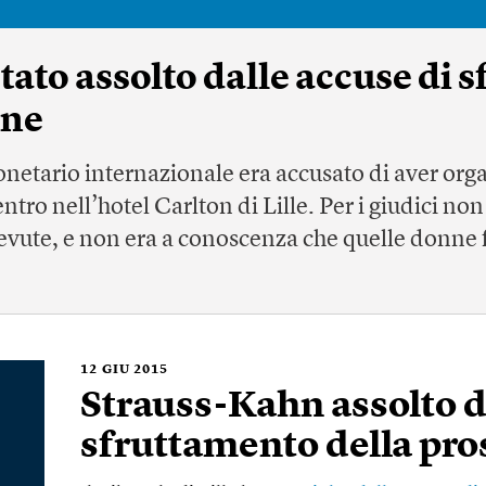
tato assolto dalle accuse di 
one
netario internazionale era accusato di aver orga
entro nell’hotel Carlton di Lille. Per i giudici no
cevute, e non era a conoscenza che quelle donne f
12
GIU 2015
Strauss-Kahn assolto d
sfruttamento della pro