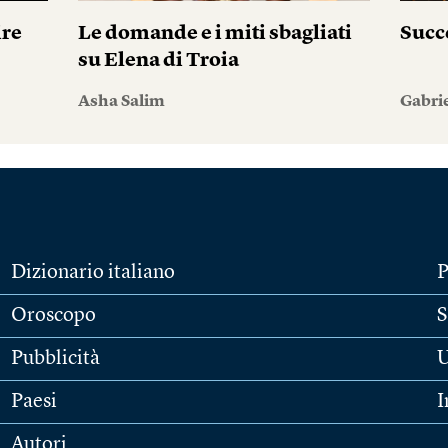
ire
Le domande e i miti sbagliati
Succ
su Elena di Troia
Asha Salim
Gabri
Dizionario italiano
P
Oroscopo
S
Pubblicità
U
Paesi
I
Autori