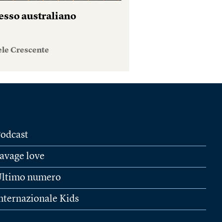
esso australiano
ele Crescente
odcast
avage love
ltimo numero
nternazionale Kids