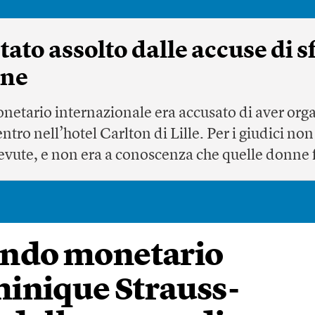
tato assolto dalle accuse di 
one
netario internazionale era accusato di aver orga
entro nell’hotel Carlton di Lille. Per i giudici no
cevute, e non era a conoscenza che quelle donne f
Fondo monetario
inique Strauss-