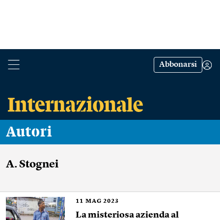
Abbonarsi
Autori
A. Stognei
11
MAG 2023
La misteriosa azienda al