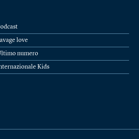
odcast
avage love
ltimo numero
nternazionale Kids