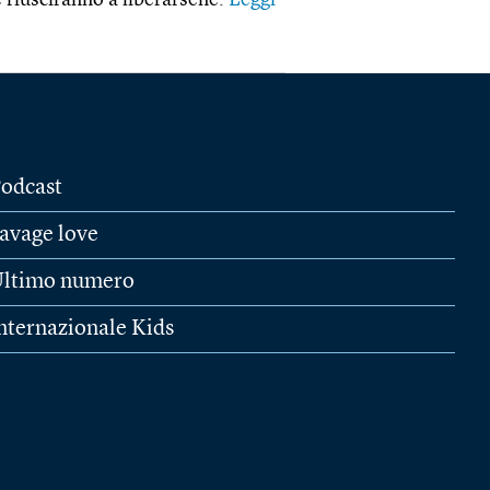
se riusciranno a liberarsene.
Leggi
odcast
avage love
ltimo numero
nternazionale Kids