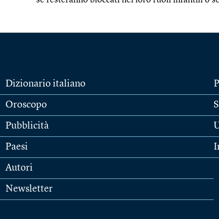
se resteranno bloccati nei loro ruoli infantili o 
Dizionario italiano
P
Oroscopo
S
Pubblicità
U
Paesi
I
Autori
Newsletter