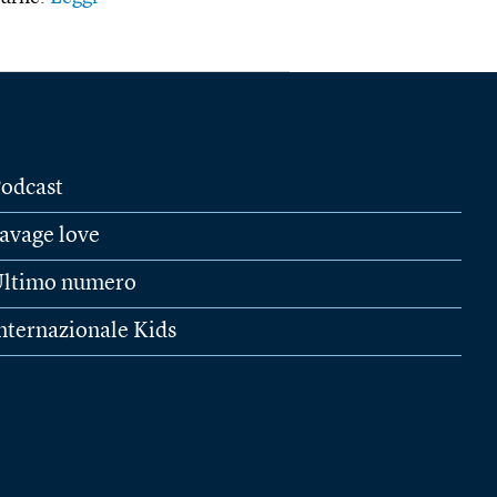
odcast
avage love
ltimo numero
nternazionale Kids