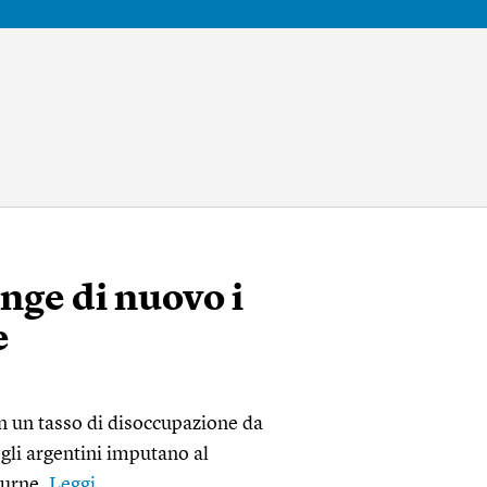
inge di nuovo i
e
n un tasso di disoccupazione da
gli argentini imputano al
 urne.
Leggi