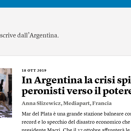
 scrive dall’Argentina.
18
OTT 2019
In Argentina la crisi sp
peronisti verso il poter
Anna Slizewicz
,
Mediapart
,
Francia
Mar del Plata è una grande stazione balneare co
record e lo specchio del disastro economico che 
presidente Macri. Che il 27 ottobre affronterà le