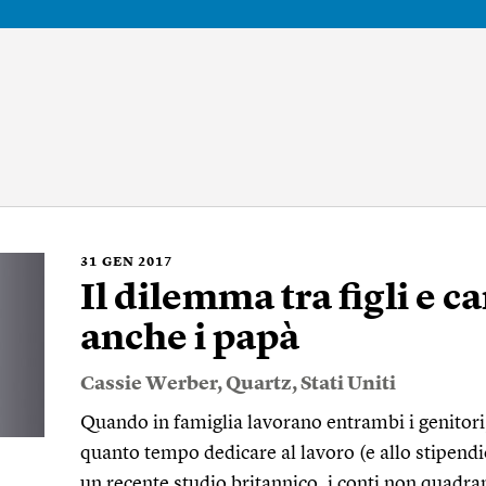
31
GEN 2017
Il dilemma tra figli e c
anche i papà
Cassie Werber
,
Quartz
,
Stati Uniti
Quando in famiglia lavorano entrambi i genitori
quanto tempo dedicare al lavoro (e allo stipendio
un recente studio britannico, i conti non quadra