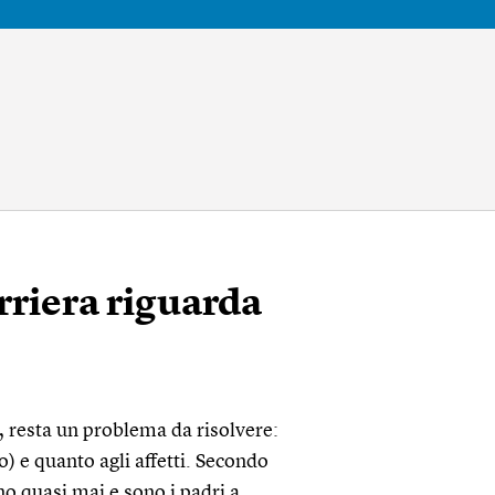
arriera riguarda
, resta un problema da risolvere:
) e quanto agli affetti. Secondo
no quasi mai e sono i padri a