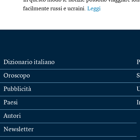
In questo modo le notizie possono viaggiare lon
facilmente russi e ucraini.
Leggi
Dizionario italiano
P
Oroscopo
S
Pubblicità
U
Paesi
I
Autori
Newsletter