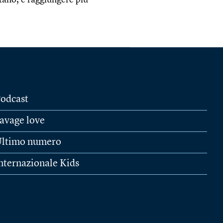
tano, e raggiungere più
odcast
avage love
ltimo numero
nternazionale Kids