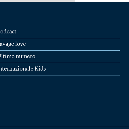
odcast
avage love
ltimo numero
nternazionale Kids