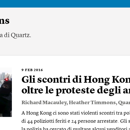
ns
a di Quartz.
9
FEB 2016
Gli scontri di Hong Ko
oltre le proteste degli
Richard Macauley
,
Heather Timmons
,
Quar
A Hong Kong ci sono stati violenti scontri tra pol
di 44 poliziotti feriti e 24 persone arrestate. Gl
la polizia ha cercato di multare alcuni venditori