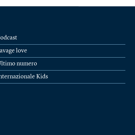
odcast
avage love
ltimo numero
nternazionale Kids