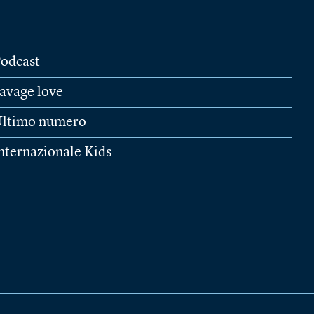
odcast
avage love
ltimo numero
nternazionale Kids