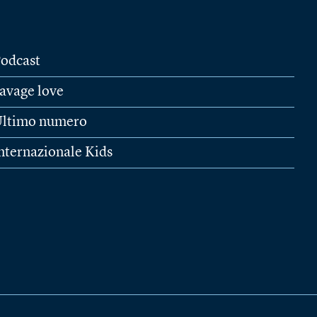
odcast
avage love
ltimo numero
nternazionale Kids