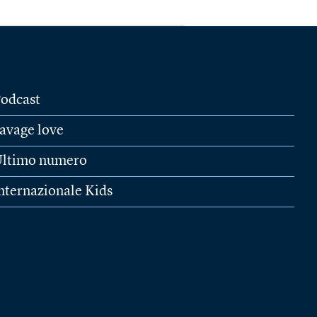
odcast
avage love
ltimo numero
nternazionale Kids