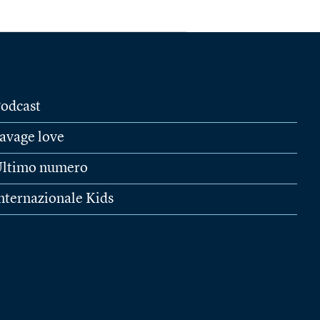
odcast
avage love
ltimo numero
nternazionale Kids