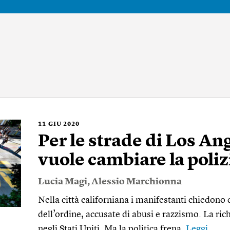
11
GIU 2020
Per le strade di Los Ang
vuole cambiare la poliz
Lucia Magi
,
Alessio Marchionna
Nella città californiana i manifestanti chiedono di
dell’ordine, accusate di abusi e razzismo. La rich
negli Stati Uniti. Ma la politica frena.
Leggi