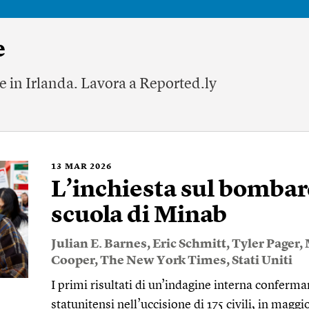
e
ve in Irlanda. Lavora a Reported.ly
13
MAR 2026
L’inchiesta sul bomba
scuola di Minab
Julian E. Barnes
,
Eric Schmitt
,
Tyler Pager
,
Cooper
,
The New York Times
,
Stati Uniti
I primi risultati di un’indagine interna conferma
statunitensi nell’uccisione di 175 civili, in ma