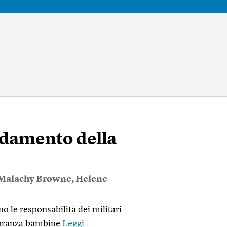
rdamento della
Malachy Browne
,
Helene
no le responsabilità dei militari
ggioranza bambine
Leggi