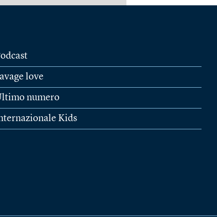
odcast
avage love
ltimo numero
nternazionale Kids