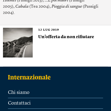
Holmes
(Passigli 2013),
…E poi muori
(Passigli
2005),
Cabala
(Tea 2004),
Pioggia di sangue
(Passigli
2004).
12
LUG 2019
Un’offerta da non rifiutare
Chi siamo
Contattaci