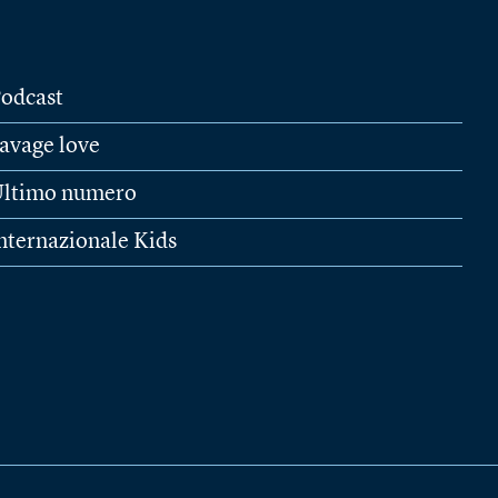
odcast
avage love
ltimo numero
nternazionale Kids