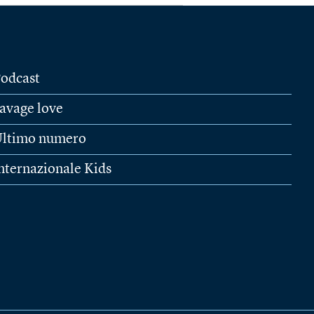
odcast
avage love
ltimo numero
nternazionale Kids