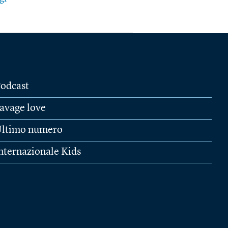
odcast
avage love
ltimo numero
nternazionale Kids