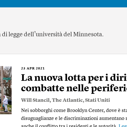
a di legge dell’università del Minnesota.
23
APR 2021
La nuova lotta per i dirit
combatte nelle periferi
Will Stancil
,
The Atlantic
,
Stati Uniti
Nei sobborghi come Brooklyn Center, dove è sta
disuguaglianze e le discriminazioni aumentano 
anche il conflitto tra i residenti e le autorità.
Leg