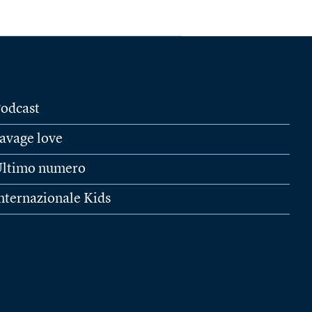
odcast
avage love
ltimo numero
nternazionale Kids