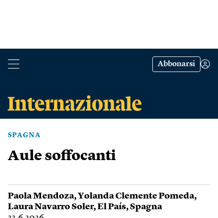
Abbonarsi
SPAGNA
Aule soffocanti
Paola Mendoza
,
Yolanda Clemente Pomeda
,
Laura Navarro Soler
,
El País
,
Spagna
23.6.2026