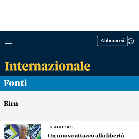
Abbonarsi
Fonti
Birn
19
AGO 2021
Un nuovo attacco alla libertà