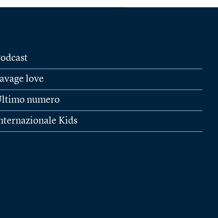
odcast
avage love
ltimo numero
nternazionale Kids