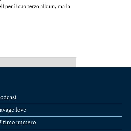
l per il suo terzo album, ma la
PUBBLICITÀ
odcast
avage love
ltimo numero