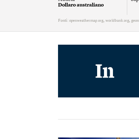
Dollaro australiano
Fonti:
,
,
openweathermap.org
worldbank.org
geon