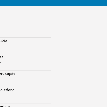
mbio
sa
.
 pro capite
olazione
erficie