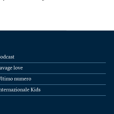
odcast
avage love
ltimo numero
nternazionale Kids