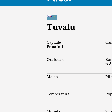
Tuvalu
Capitale
Ca
Funafuti
Ora locale
Bor
n.d
Meteo
Pil
Temperatura
Pop
Moneta
Sup