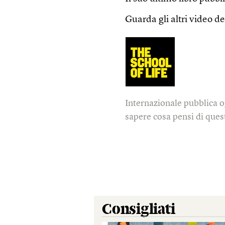
Guarda gli altri video de
Internazionale pubblica o
sapere cosa pensi di quest
Consigliati