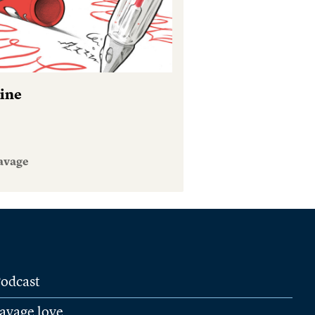
tine
avage
odcast
avage love