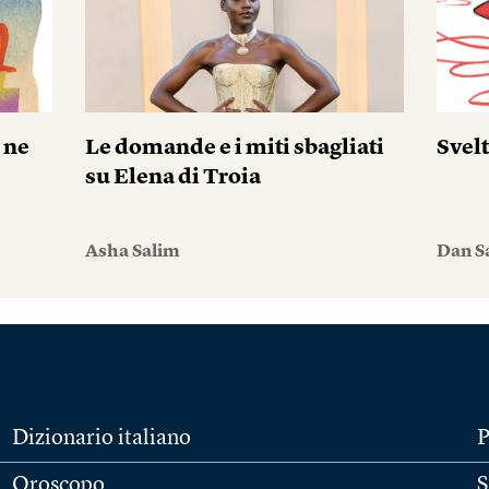
 ne
Le domande e i miti sbagliati
Svel
su Elena di Troia
Asha Salim
Dan S
Dizionario italiano
P
Oroscopo
S