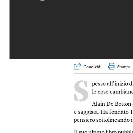
Condividi
Stampa
S
pesso all’inizio d
le cose cambiano
Alain De Botton 
e saggista. Ha fondato Th
pensiero sottolineando il
Il suo ultimo libro pubbli