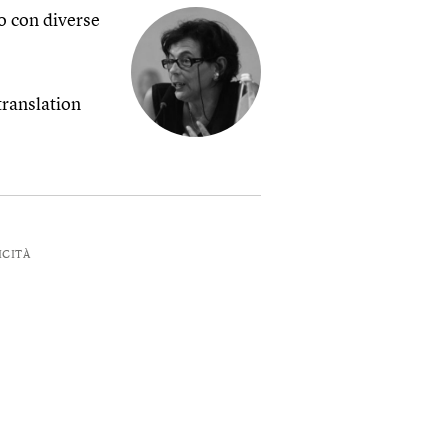
to con diverse
translation
ICITÀ